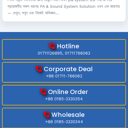
প্রয়োজনীয় সকল ধরনের PA & Sound System Solution এখন এক জায়গায়
— দেখুন, শুনুন এবং নিজেই অভিজ্ঞত...
Hotline
01711126895, 01711766062
Corporate Deal
+88 01711-766062
Online Order
+88 0185-3330354
Wholesale
+88 0185-3330344