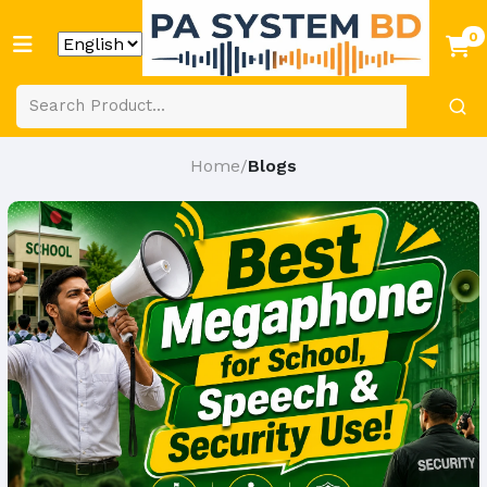
0
Home
Blogs
/