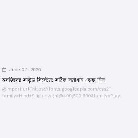
June 07- 2026
মসজিদের সাউন্ড সিস্টেম: সঠিক সমাধান বেছে নিন
@import url('https://fonts.googleapis.com/css2?
family=Hind+Siliguri:wght@400;500;600&family=Play...