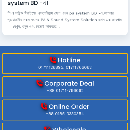
system BD -এ!
পি.এ সাউন্ড সিস্টেমের এক্সপেরিয়ান্স জোন এখন pa system BD -এ!আপনার
প্রয়োজনীয় সকল ধরনের PA & Sound System Solution এখন এক জায়গায়
— দেখুন, শুনুন এবং নিজেই অভিজ্ঞত...
Hotline
01711126895, 01711766062
Corporate Deal
+88 01711-766062
Online Order
+88 0185-3330354
Wholesale