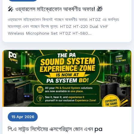
🎤 ওয়্যারলেস মাইক্রোফোন আকর্ষণীয় অফার! 🎁
ওয়্যারলেস মাইক্রোফোন কিনলেই পাচ্ছেন আকর্ষণীয় অফার! HTDZ এর জনপ্রিয়
মডেলসমূহ এখন পাচ্ছেন বিশেষ মূল্যে: HTDZ HT-220 Dual VHF
Wireless Microphone Set HTDZ HT-580...
15 Apr 2026
পি.এ সাউন্ড সিস্টেমের এক্সপেরিয়ান্স জোন এখন pa