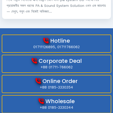
প্রয়োজনীয় সকল ধরনের PA & Sound System Solution এখন এক জায়গায়
— দেখুন, শুনুন এবং নিজেই অভিজ্ঞত...
Hotline
01711126895, 01711766062
Corporate Deal
+88 01711-766062
Online Order
+88 0185-3330354
Wholesale
+88 0185-3330344